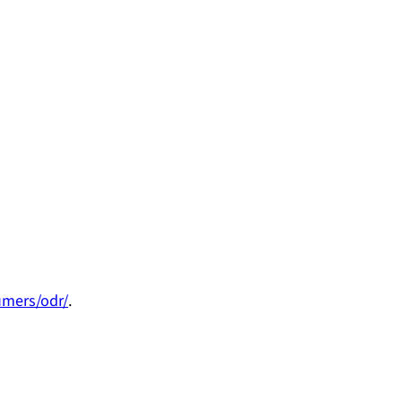
umers/odr/
.